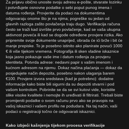
Za prijavu obično unosite svoju adresu e-pošte, stvarate lozinku
i potvrđujete osnovne podatke o sebi poput punog imena i
datuma rođenja. Provjerite da podaci na dokumentima
odgovaraju onome što je na njima; pogreške su jedan od
glavnih razloga zašto povlačenja traju dugo. Verifikacija računa
često se traži kad izvršite prvo povlačenje, kad se vaša ukupna
aktivnost poveća ili kad se dogode određene provjere rizika. Ako
pripremite svoje dokumente unaprijed, obrada će ići brže i bit će
manje prepiske. To je posebno istinito ako planirate povući 1000
€ ili više tijekom vremena. Fotografija ili sken vladine iskaznice
koja jasno pokazuje vaše ime i datum rođenja za provjeru
identiteta. Potvrda adrese: nedavni papir s vašim imenom i
kućnom adresom na njemu. Dokaz načina plaćanja — dokaz da
posjedujete način depozita, posebno nakon ulaganja barem
€100. Provjere izvora sredstava (kad je potrebno): dodatne
informacije kako biste bili sigurni da su depoziti stvarni i pod
vašom kontrolom. Pobrinite se da se svi kutovi vide, koristite
slike visoke kvalitete i nemojte ih uređivati ili filtrirati. Trebali biste
promijeniti podatke o svom računu prvo ako se pravopis na
vašoj iskaznici i vašem profilu ne podudara. Na taj način, vaši
podaci o registraciji točno će odgovarati iskaznici.
Kako izbjeći kašnjenja tijekom procesa verifikacije