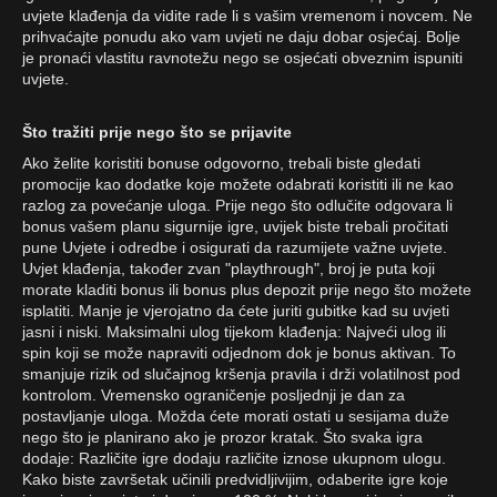
uvjete klađenja da vidite rade li s vašim vremenom i novcem. Ne
prihvaćajte ponudu ako vam uvjeti ne daju dobar osjećaj. Bolje
je pronaći vlastitu ravnotežu nego se osjećati obveznim ispuniti
uvjete.
Što tražiti prije nego što se prijavite
Ako želite koristiti bonuse odgovorno, trebali biste gledati
promocije kao dodatke koje možete odabrati koristiti ili ne kao
razlog za povećanje uloga. Prije nego što odlučite odgovara li
bonus vašem planu sigurnije igre, uvijek biste trebali pročitati
pune Uvjete i odredbe i osigurati da razumijete važne uvjete.
Uvjet klađenja, također zvan "playthrough", broj je puta koji
morate kladiti bonus ili bonus plus depozit prije nego što možete
isplatiti. Manje je vjerojatno da ćete juriti gubitke kad su uvjeti
jasni i niski. Maksimalni ulog tijekom klađenja: Najveći ulog ili
spin koji se može napraviti odjednom dok je bonus aktivan. To
smanjuje rizik od slučajnog kršenja pravila i drži volatilnost pod
kontrolom. Vremensko ograničenje posljednji je dan za
postavljanje uloga. Možda ćete morati ostati u sesijama duže
nego što je planirano ako je prozor kratak. Što svaka igra
dodaje: Različite igre dodaju različite iznose ukupnom ulogu.
Kako biste završetak učinili predvidljivijim, odaberite igre koje