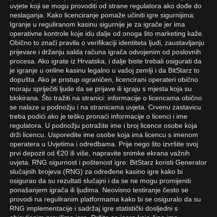
uvjete koji se mogu provoditi od strane regulatora ako dođe do
neslaganja. Kako licenciranje pomaže učiniti igre sigurnijima:
Igranje u reguliranom kasinu sigurnije je za igrače jer ima
operativne kontrole koje idu dalje od onoga što marketing kaže.
Obično to znači pravila o verifikaciji identiteta ljudi, zaustavljanju
prijevare i držanju salda računa igrača odvojenim od poslovnih
procesa. Ako igrate iz Hrvatska, i dalje biste trebali osigurati da
je igranje u online kasinu legalno u vašoj zemlji i da BitStarz to
dopušta. Ako je pristup ograničen, licencirani operateri obično
moraju spriječiti ljude da se prijave ili igraju s mjesta koja su
blokirana. Što tražiti na stranici: informacije o licencama obično
se nalaze u podnožju i na stranicama uvjeta. Crvenu zastavicu
treba podići ako je teško pronaći informacije o licenci i ime
regulatora. U podnožju potražite ime i broj licence osobe koja
drži licencu. Usporedite ime osobe koja ima licencu s imenom
operatera u Uvjetima i odredbama. Prije nego što izvršite svoj
prvi depozit od €20 ili više, napravite snimke ekrana važnih
uvjeta. RNG sigurnost i poštenost igre: BitStarz koristi Generator
slučajnih brojeva (RNG) za određene kasino igre kako bi
osigurao da su rezultati slučajni i da se ne mogu promijeniti
ponašanjem igrača ili ljudima. Neovisno testiranje često se
provodi na reguliranim platformama kako bi se osiguralo da su
RNG implementacije i sadržaj igre statistički dosljedni s