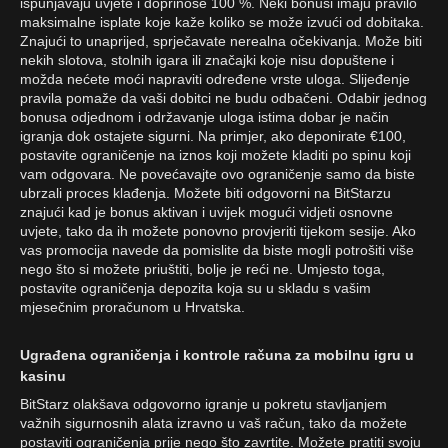
ispunjavaju uvjete i doprinose 100 %. Neki bonusi imaju pravilo
maksimalne isplate koje kaže koliko se može izvući od dobitaka.
Znajući to unaprijed, sprječavate nerealna očekivanja. Može biti
nekih slotova, stolnih igara ili značajki koje nisu dopuštene i
možda nećete moći napraviti određene vrste uloga. Slijeđenje
pravila pomaže da vaši dobitci ne budu odbačeni. Odabir jednog
bonusa odjednom i održavanje uloga istima dobar je način
igranja dok ostajete sigurni. Na primjer, ako deponirate €100,
postavite ograničenje na iznos koji možete kladiti po spinu koji
vam odgovara. Ne povećavajte ovo ograničenje samo da biste
ubrzali proces klađenja. Možete biti odgovorni na BitStarzu
znajući kad je bonus aktivan i uvijek mogući vidjeti osnovne
uvjete, tako da ih možete ponovno provjeriti tijekom sesije. Ako
vas promocija navede da pomislite da biste mogli potrošiti više
nego što si možete priuštiti, bolje je reći ne. Umjesto toga,
postavite ograničenja depozita koja su u skladu s vašim
mjesečnim proračunom u Hrvatska.
Ugrađena ograničenja i kontrole računa za mobilnu igru u
kasinu
BitStarz olakšava odgovorno igranje u pokretu stavljanjem
važnih sigurnosnih alata izravno u vaš račun, tako da možete
postaviti ograničenja prije nego što zavrtite. Možete pratiti svoju