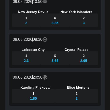
09.08.2026
10:50
New Jersey Devils
New York Islanders
1
X
2
2
3.85
3
09.08.2026
08:30
Leicester City
Crystal Palace
1
X
2
2.3
3.65
2.65
09.08.2026
20:50
Karolina Pliskova
Elise Mertens
1
2
1.85
2