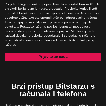
Posjetite blagajnu nakon prijave kako biste dodali barem €10 ili
provjerili koliko vam je novca preostalo. Provjerite koristi li vaš
upravitelj lozinki točnu adresu e-pošte i lozinku za BitStarz. To je
posebno važno ako ste spremili više od jednog casino računa.
Time se sprječava zaključavanje nakon previše neuspjelih
pokušaja. Postavke računa, povijest bonusa i mogućnosti
plaćanja dostupne su odmah nakon prijave. Ako kasnije želite
isplatiti dobitke, provjerite podudaraju li se podaci o računu s
vašim identitetom i nacionalnošću kako ne biste čekali provjere
računa.
Prijavite se sada
Brzi pristup Bitstarzu s
računala i telefona
BitStarzov postupak prijave dizajniran je tako da bude brz, bilo