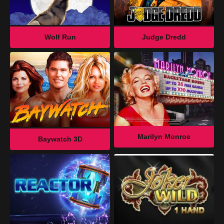
Wolf Run
Judge Dredd
Marilyn Monroe
Baywatch 3D