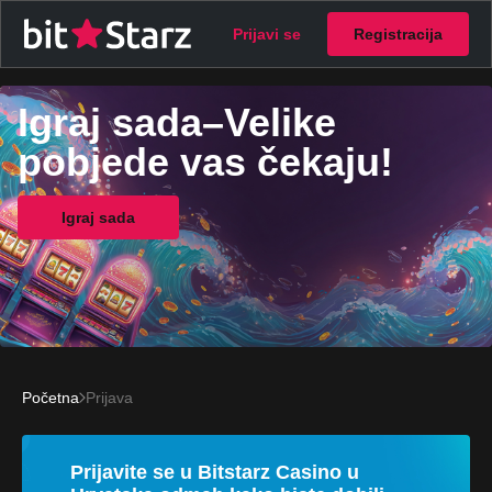
Prijavi se
Registracija
Igraj sada–Velike
pobjede vas čekaju!
Igraj sada
Početna
Prijava
Prijavite se u Bitstarz Casino u