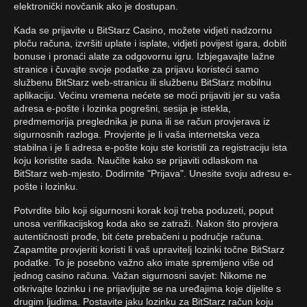
elektronički novčanik ako je dostupan.
Kada se prijavite u BitStarz Casino, možete vidjeti nadzornu
ploču računa, izvršiti uplate i isplate, vidjeti povijest igara, dobiti
bonuse i pronaći alate za odgovornu igru. Izbjegavajte lažne
stranice i čuvajte svoje podatke za prijavu koristeći samo
službenu BitStarz web-stranicu ili službenu BitStarz mobilnu
aplikaciju. Većinu vremena nećete se moći prijaviti jer su vaša
adresa e-pošte i lozinka pogrešni, sesija je istekla,
predmemorija preglednika je puna ili se račun provjerava iz
sigurnosnih razloga. Provjerite je li vaša internetska veza
stabilna i je li adresa e-pošte koju ste koristili za registraciju ista
koju koristite sada. Naučite kako se prijaviti odlaskom na
BitStarz web-mjesto. Dodirnite "Prijava". Unesite svoju adresu e-
pošte i lozinku.
Potvrdite bilo koji sigurnosni korak koji treba poduzeti, poput
unosa verifikacijskog koda ako se zatraži. Nakon što provjera
autentičnosti prođe, bit ćete prebačeni u područje računa.
Zapamtite provjeriti koristi li vaš upravitelj lozinki točne BitStarz
podatke. To je posebno važno ako imate spremljeno više od
jednog casino računa. Važan sigurnosni savjet: Nikome ne
otkrivajte lozinku i ne prijavljujte se na uređajima koje dijelite s
drugim ljudima. Postavite jaku lozinku za BitStarz račun koju