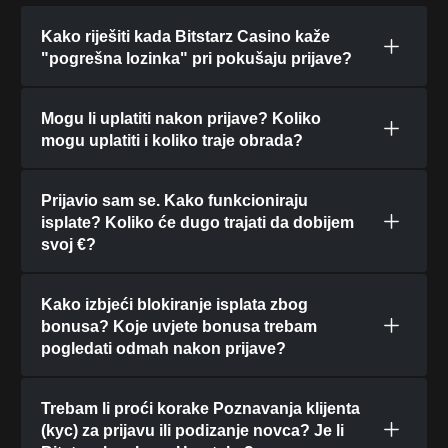
Kako riješiti kada Bitstarz Casino kaže
"pogrešna lozinka" pri pokušaju prijave?
Mogu li uplatiti nakon prijave? Koliko
mogu uplatiti i koliko traje obrada?
Prijavio sam se. Kako funkcioniraju
isplate? Koliko će dugo trajati da dobijem
svoj €?
Kako izbjeći blokiranje isplata zbog
bonusa? Koje uvjete bonusa trebam
pogledati odmah nakon prijave?
Trebam li proći korake Poznavanja klijenta
(kyc) za prijavu ili podizanje novca? Je li