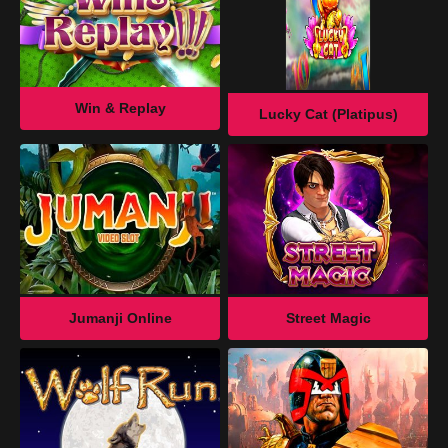
Win & Replay
Wild Wishes
Jumanji Online
Street Magic