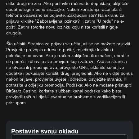
nitko drugi ne zna. Ako postavke računa to dopuštaju, uključite
dodatne sigurnosne značajke. Nakon korištenja računala ili
telefona obavezno se odjavite. Zaključani ste? Na ekranu za
prijavu kliknite "Zaboravljena lozinka?" i zatim "U redu" na e-
pošti. Zatim stvorite novu lozinku koju niste koristili nigdje
drugdje.
Što učiniti: Stranica za prijavu se učita, ali se ne možete prijaviti.
Provjerite pravopis adrese e-pošte, resetirajte lozinku i
pokušajte ponovno. Ako je račun zaključan ili označen, obratite
se podršci i obavite sve provjere koje zatraže. Ako se stranica
ne otvara ili preusmjerava, provjerite URL, uklonite sumnjive
dodatke i pokušajte koristiti drugi preglednik. Ako ne vidite bonus
nakon prijave, provjerite uvjete i odredbe, osvježite stranicu ili
potražite u odjeljku promocija. Podrška: Ako ne možete pristupiti
BitStarz Casino, koristite službeni kanal podrške kako biste
provjerili račun i riješili eventualne probleme s verifikacijom ili
pristupom.
Postavite svoju okladu