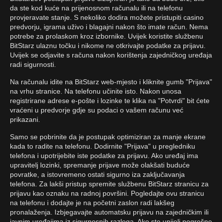
da ste kod kuće na prijenosnom računalu ili na telefonu
provjeravate stanje. S nekoliko dodira možete pristupiti casino
predvorju, igrama uživo i blagajni nakon što imate račun. Nema
potrebe za prolaskom kroz izbornike. Uvijek koristite službenu
BitStarz ulaznu točku i nikome ne otkrivajte podatke za prijavu.
Uvijek se odjavite s računa nakon korištenja zajedničkog uređaja
radi sigurnosti.
Na računalu idite na BitStarz web-mjesto i kliknite gumb "Prijava"
na vrhu stranice. Na telefonu učinite isto. Nakon unosa
registrirane adrese e-pošte i lozinke te klika na "Potvrdi" bit ćete
vraćeni u predvorje gdje su podaci o vašem računu već
prikazani.
Samo se pobrinite da je postupak optimiziran za manje ekrane
kada to radite na telefonu. Dodirnite "Prijava" u pregledniku
telefona i upotrijebite iste podatke za prijavu. Ako uređaj ima
upravitelj lozinki, spremanje prijave može olakšati buduće
povratke, a istovremeno ostati sigurno iza zaključavanja
telefona. Za lakši pristup spremite službenu BitStarz stranicu za
prijavu kao oznaku na radnoj površini. Pogledajte ovu stranicu
na telefonu i dodajte je na početni zaslon radi lakšeg
pronalaženja. Izbjegavajte automatsku prijavu na zajedničkim ili
javnim uređajima iz sigurnosnih razloga. Ako ste unijeli pogrešne